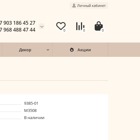
Личный кабинет
7 903 186 45 27
7 968 488 47 44
0
0
0
Декор
Акции
9385-01
M3508
В наличии