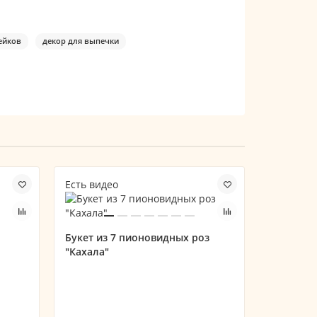
ейков
декор для выпечки
Есть видео
Есть вид
Скидка -11
Букет из 7 пионовидных роз
"Кахала"