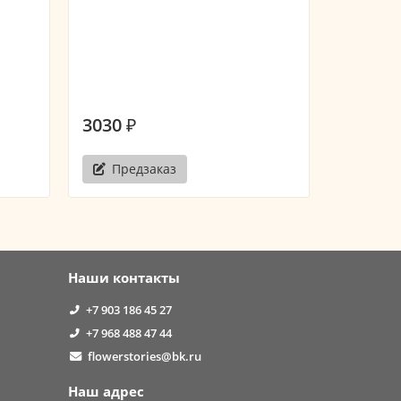
Букет из
"Pink Xpr
3030 ₽
2
3030 ₽
Предзаказ
Наши контакты
+7 903 186 45 27
+7 968 488 47 44
flowerstories@bk.ru
Наш адрес