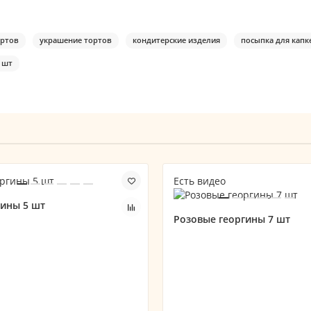
ертов
украшение тортов
кондитерские изделия
посыпка для капк
 шт
Есть видео
гины 5 шт
Розовые георгины 7 шт