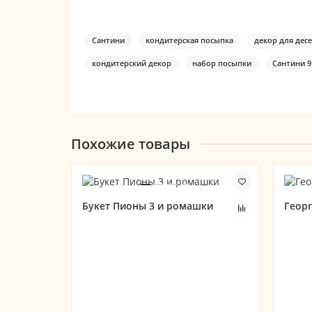
Сантини
кондитерская посыпка
декор для дес
кондитерский декор
набор посыпки
Сантини 9
Похожие товары
Букет Пионы 3 и ромашки
Геор