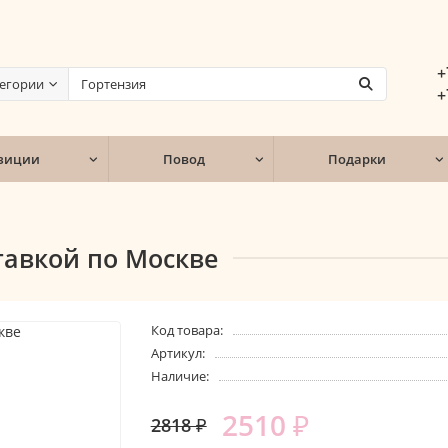
+
тегории
+
зиции
Повод
Подарки
тавкой по Москве
Код товара:
Артикул:
Наличие:
2510 ₽
2818 ₽