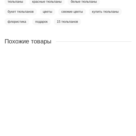
тюльпаны
красные тюльпаны
белые тюльпаны
букет тюльпанов
цветы
свежие цветы
купить тюльпаны
флористика
подарок
15 тюльпанов
Похожие товары
Есть видео
Лидер продаж
Тюльпаны пионовидные 15 Колумбус
3600 ₽
Предзаказ
Тюльпаны 45 красные и белые