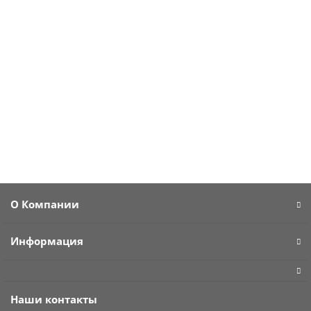
Есть видео
Красные тюльпаны пионовыедные 19 шт
4470 ₽
Предзаказ
О Компании
Информация
Наши контакты