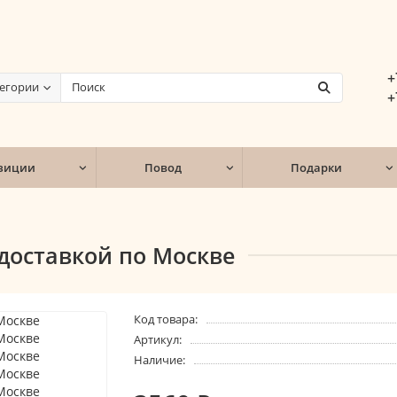
+
тегории
+
зиции
Повод
Подарки
 доставкой по Москве
Код товара:
Артикул:
Наличие: