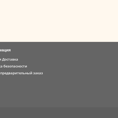
лиан туса и илекса
мация
и Доставка
а безопасности
 предварительный заказ