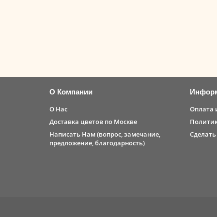
Яркий букет из амариллиса, французских роз, 
3410 ₽
Предзаказ
О Компании
Инфор
О Нас
Оплата 
Доставка цветов по Москве
Политик
Написать Нам (вопрос, замечание,
Сделать
предложение, благодарность)