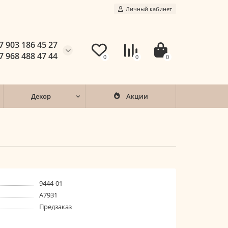
Личный кабинет
7 903 186 45 27
7 968 488 47 44
0
0
0
Декор
Акции
9444-01
A7931
Предзаказ