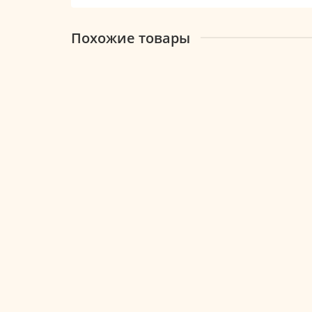
Похожие товары
Есть видео
Авторский букет из Сантини, пионовидной роз
3960 ₽
Предзаказ
Есть видео
Лидер продаж
Скидка -13%
Букет из кустовой розы, пионовидной розы,хр