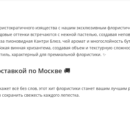
 аристократичного изящества с нашим эксклюзивным флористич
овые оттенки встречаются с нежной пастелью, создавая непов
а пионовидная Кантри Блюз, чей аромат и многослойность бут
бокая винная хризантема, создавая объем и текстурную сложно
стиль, характерный для премиальной флористики. ✨
оставкой по Москве 🚚
кажет всё без слов, этот хит флористики станет вашим лучши
 сохранить свежесть каждого лепестка.