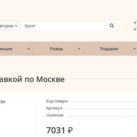
+
тегории
+
зиции
Повод
Подарки
тавкой по Москве
Код товара:
Артикул:
Наличие:
7031 ₽