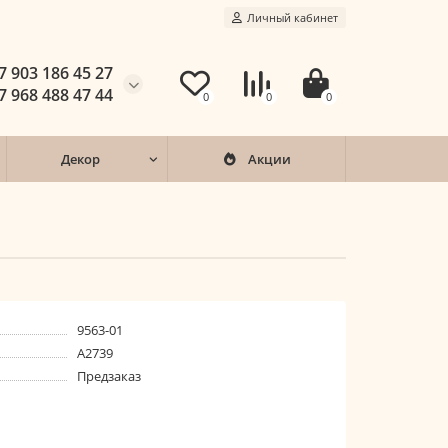
Личный кабинет
7 903 186 45 27
7 968 488 47 44
0
0
0
Декор
Акции
9563-01
A2739
Предзаказ