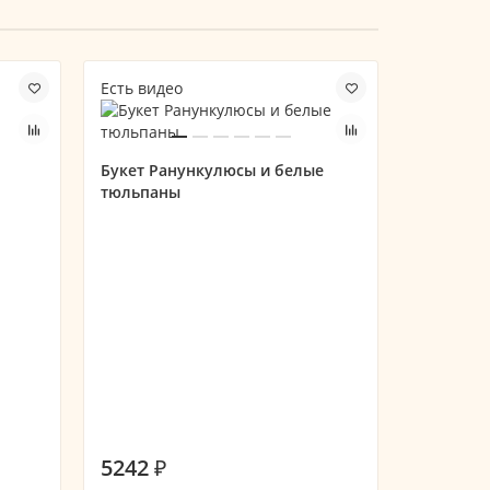
Есть видео
Есть вид
Букет Ранункулюсы и белые
тюльпаны
Букет из
кустовой
хризант
5242 ₽
5296 ₽