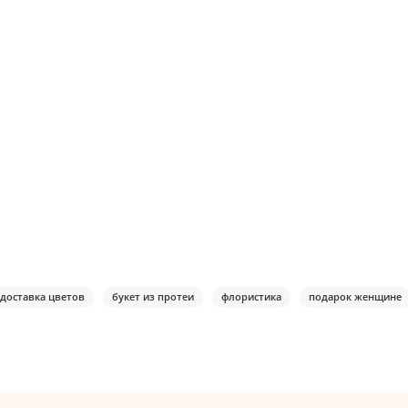
доставка цветов
букет из протеи
флористика
подарок женщине