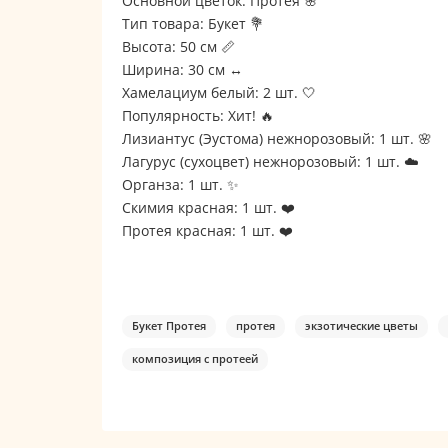
Основной цветок: Протея 🌸
Тип товара: Букет 💐
Высота: 50 см 📏
Ширина: 30 см ↔️
Хамелациум белый: 2 шт. 🤍
Популярность: Хит! 🔥
Лизиантус (Эустома) нежнорозовый: 1 шт. 🌸
Лагурус (сухоцвет) нежнорозовый: 1 шт. ☁️
Органза: 1 шт. ✨
Скимия красная: 1 шт. ❤️
Протея красная: 1 шт. ❤️
Букет Протея
протея
экзотические цветы
композиция с протеей