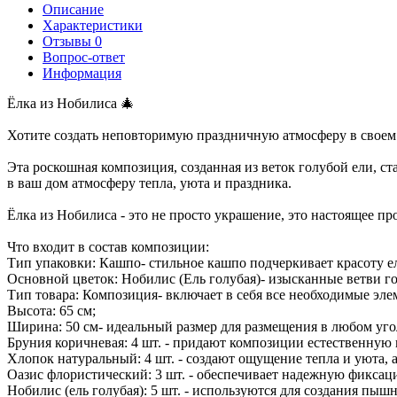
Описание
Характеристики
Отзывы
0
Вопрос-ответ
Информация
Ёлка из Нобилиса 🎄
Хотите создать неповторимую праздничную атмосферу в своем 
Эта роскошная композиция, созданная из веток голубой ели, с
в ваш дом атмосферу тепла, уюта и праздника.
Ёлка из Нобилиса - это не просто украшение, это настоящее про
Что входит в состав композиции:
Тип упаковки: Кашпо- стильное кашпо подчеркивает красоту е
Основной цветок: Нобилис (Ель голубая)- изысканные ветви г
Тип товара: Композиция- включает в себя все необходимые эле
Высота: 65 см;
Ширина: 50 см- идеальный размер для размещения в любом уго
Бруния коричневая: 4 шт. - придают композиции естественную 
Хлопок натуральный: 4 шт. - создают ощущение тепла и уюта, 
Оазис флористический: 3 шт. - обеспечивает надежную фиксац
Нобилис (ель голубая): 5 шт. - используются для создания пыш