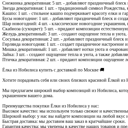
Снежинка декоративная: 5 шт. - добавляют праздничный блеск
Звезда декоративная: 1 шт. - традиционный символ Рождества
Кашпо: 1 шт. - стильное кашпо подчеркивает красоту елки и г
Бусы новогодние: 1 шт. - добавляют праздничный блеск и соз
Шар новогодний: 4 шт. - классические новогодние украшения, 
Скабиоза (сухоцвет): 5 шт. - придают композиции естественную
Желудь декоративный: 3 шт. - создают ощущение тепла и уюта,
Сосулька декоративная: 2 шт. - добавляют праздничный блеск 
Гирлянда новогодняя: 1 шт. - создает праздничное настроение и
Мишка декоративный: 1 шт. - добавляет нотки уюта и очарован
Зайка: 3 шт. - создают ощущение тепла и уюта, а также добавл
Птичка декоративная: 2 шт. - придают композиции ощущение ле
Ёлка из Нобилиса купить с доставкой по Москве 🚚
Хотите порадовать себя или своих близких красивой Ёлкой из 
Мы предлагаем широкий выбор композиций из Нобилиса, котор
украшением вашего дома.
Преимущества покупки Ёлки из Нобилиса у нас:
Высокое качество: мы используем только свежие и качественны
Широкий выбор: у нас вы найдете композиции на любой вкус 
Быстрая доставка: мы доставим ваш заказ в кратчайшие сроки.
Гарантия качества: мы уверены в качестве наших товаров и пр