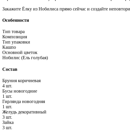
Закажите Ёлку из Нобилиса прямо сейчас и создайте неповтор
Особенности
Тип товара
Композиция
Тип упаковки
Кашпо
Основной цветок
Нобилис (Ель голубая)
Состав
Бруния коричневая
4 шт.
Бусы новогодние
1 шт.
Гирлянда новогодняя
1 шт.
Желудь декоративный
3 шт.
Зайка
3 шт.