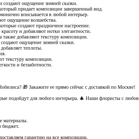
 и создают ощущение зимней сказки.
, который придает композиции завершенный вид.
армонично вписывается в любой интерьер.
дают ощущение волшебства.
которые создают праздничное настроение.
 красоту и добавляют нотки элегантности.
 а также добавляют текстуру композиции.
и создают ощущение зимней сказки.
 добавляет теплоты.
ия.
яют текстуру композиции.
гкости и беззаботности.
Нобилиса? 🎁 Закажите ее прямо сейчас с доставкой по Москве!
ые подойдут для любого интерьера. 🎄 Наши флористы с любов
е материалы.
и бюджет.
едоставляем гарантию на все композиции.