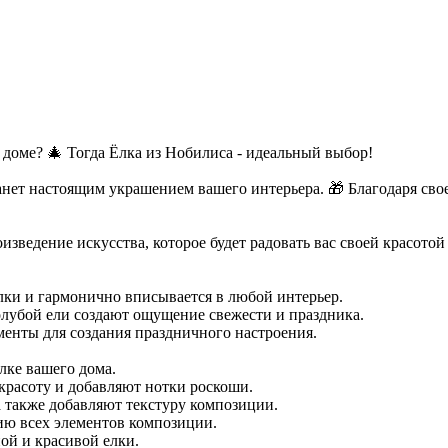
доме? 🎄 Тогда Ёлка из Нобилиса - идеальный выбор!
танет настоящим украшением вашего интерьера. 🎁 Благодаря сво
изведение искусства, которое будет радовать вас своей красотой
лки и гармонично вписывается в любой интерьер.
олубой ели создают ощущение свежести и праздника.
менты для создания праздничного настроения.
лке вашего дома.
красоту и добавляют нотки роскоши.
а также добавляют текстуру композиции.
ию всех элементов композиции.
ной и красивой елки.