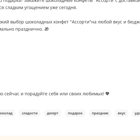
о подарка? Закажите шоколадные конфеты "Ассорти"с доставкой 
ся сладким угощением уже сегодня.
окий выбор шоколадных конфет "Ассорти"на любой вкус и бюдж
мально празднично. 🎁
 сейчас и порадуйте себя или своих любимых! 💖
околад
сладости
десерт
подарок
праздник
вкус
уд