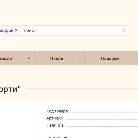
тегории
зиции
Повод
Подарки
орти"
Код товара:
Артикул:
Наличие: